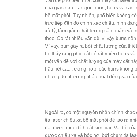
Vấn đề phổ biến nhất của máy cắt laser
tr
của giáo dân, các góc nhọn, burrs và các 
bề mặt phôi. Tuy nhiên, phổ biến không có
trực tiếp đến độ chính xác chiều, hình dạ
xử lý, làm giảm chất lượng sản phẩm và ma
theo. Có rất nhiều vấn đề, vì vậy burrs nên
Vì vậy, burr gây ra bởi chất lượng của thiế
họ thấy rằng phôi cắt có rất nhiều burrs và
một vấn đề với chất lượng của máy cắt này.
hầu hết các trường hợp, các burrs không p
nhưng do phương pháp hoạt động sai của 
Ngoài ra, có một nguyên nhân chính khác củ
tia laser chiếu xạ bề mặt phôi để tạo ra n
đạt được mục đích cắt kim loại. Vai trò của 
được chiếu xạ và bốc hơi bởi chùm tia las