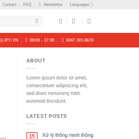
Contact
FAQ
Newsletter
Languages
@JFY.VN
08:00 - 17:00
0247.303.8678
ABOUT
Lorem ipsum dolor sit amet,
consectetuer adipiscing elit,
sed diam nonummy nibh
euismod tincidunt.
LATEST POSTS
Xử lý thông minh thông
15