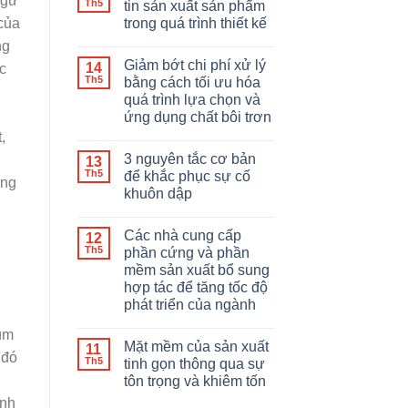
ngữ
Th5
tin sản xuất sản phẩm
trong quá trình thiết kế
 của
ng
Giảm bớt chi phí xử lý
14
c
Th5
bằng cách tối ưu hóa
quá trình lựa chọn và
ứng dụng chất bôi trơn
,
3 nguyên tắc cơ bản
13
Th5
để khắc phục sự cố
ong
khuôn dập
Các nhà cung cấp
12
Th5
phần cứng và phần
mềm sản xuất bổ sung
hợp tác để tăng tốc độ
phát triển của ngành
hùm
Mặt mềm của sản xuất
11
 đó
Th5
tinh gọn thông qua sự
tôn trọng và khiêm tốn
ành