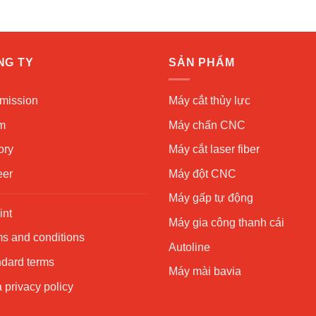
NG TY
SẢN PHẨM
mission
Máy cắt thủy lực
m
Máy chấn CNC
ory
Máy cắt laser fiber
eer
Máy đột CNC
Máy gấp tự động
int
Máy gia công thanh cái
s and conditions
Autoline
ndard terms
Máy mài bavia
 privacy policy