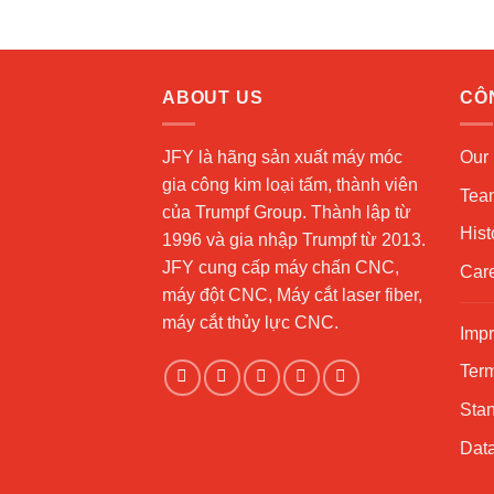
ABOUT US
CÔ
JFY là hãng sản xuất máy móc
Our 
gia công kim loại tấm, thành viên
Tea
của Trumpf Group. Thành lập từ
Hist
1996 và gia nhập Trumpf từ 2013.
JFY cung cấp máy chấn CNC,
Car
máy đột CNC, Máy cắt laser fiber,
máy cắt thủy lực CNC.
Impr
Term
Sta
Data