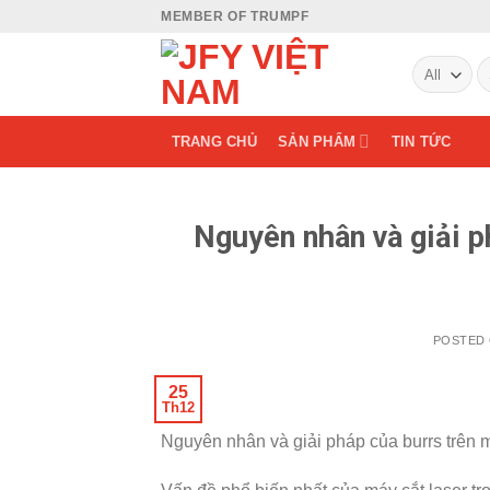
Skip
MEMBER OF TRUMPF
to
S
content
fo
TRANG CHỦ
SẢN PHẨM
TIN TỨC
Nguyên nhân và giải p
POSTED
25
Th12
Nguyên nhân và giải pháp của burrs trên m