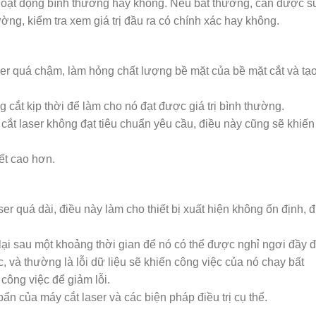
 hoạt động bình thường hay không. Nếu bất thường, cần được 
ường, kiểm tra xem giá trị đầu ra có chính xác hay không.
er quá chậm, làm hỏng chất lượng bề mặt của bề mặt cắt và tạo
 cắt kịp thời để làm cho nó đạt được giá trị bình thường.
 cắt laser không đạt tiêu chuẩn yêu cầu, điều này cũng sẽ khiến
iết cao hơn.
er quá dài, điều này làm cho thiết bị xuất hiện không ổn định, đ
 lại sau một khoảng thời gian để nó có thể được nghỉ ngơi đầy đ
c, và thường là lỗi dữ liệu sẽ khiến công việc của nó chạy bất
công việc để giảm lỗi.
bẩn của máy cắt laser và các biện pháp điều trị cụ thể.