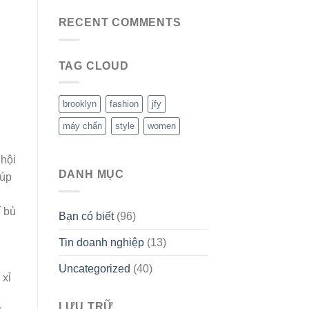
RECENT COMMENTS
TAG CLOUD
brooklyn
fashion
jfy
máy chấn
style
women
 hội
DANH MỤC
iúp
í bù
Bạn có biết
(96)
Tin doanh nghiệp
(13)
Uncategorized
(40)
 xỉ
LƯU TRỮ