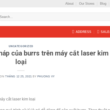
About
Our Stores
Blog
earch
r:
ADDRESS
SALE
UNCATEGORIZED
háp của burrs trên máy cắt laser kim
loại
 ON
THÁNG 12 25, 2021
BY
PHUONG VY
áy cắt laser kim loại