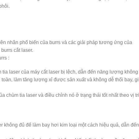
phôi.
uyên nhân phổ biến của burrs và các giải pháp tương ứng của
burrs cắt laser.
rrs :
ùm tia laser của máy cắt laser bị lệch, dẫn đến năng lượng không
n toàn, làm tăng lượng xỉ được sản xuất và không dễ thổi bay, g
ủa chùm tia laser và điều chỉnh nó ở trạng thái tốt nhất theo vị tr
er không đủ để làm bay hơi kim loại một cách hiệu quả, dẫn đến