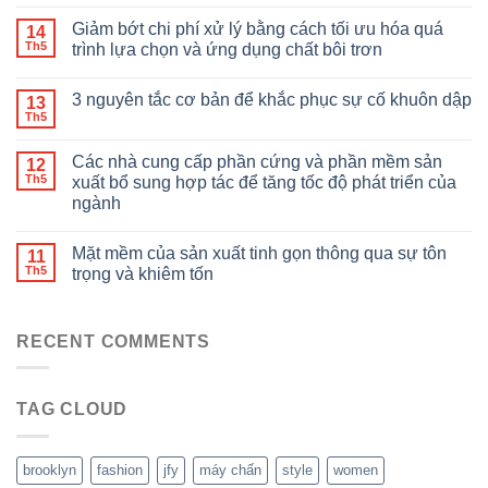
Giảm bớt chi phí xử lý bằng cách tối ưu hóa quá
14
Th5
trình lựa chọn và ứng dụng chất bôi trơn
3 nguyên tắc cơ bản để khắc phục sự cố khuôn dập
13
Th5
Các nhà cung cấp phần cứng và phần mềm sản
12
Th5
xuất bổ sung hợp tác để tăng tốc độ phát triển của
ngành
Mặt mềm của sản xuất tinh gọn thông qua sự tôn
11
Th5
trọng và khiêm tốn
RECENT COMMENTS
TAG CLOUD
brooklyn
fashion
jfy
máy chấn
style
women