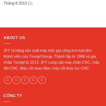
Tháng 8 2013
(1)
ABOUT US
JFY là hãng sản xuất máy móc gia công kim loại tấm,
thành viên của Trumpf Group. Thành lập từ 1996 và gia
nhập Trumpf từ 2013. JFY cung cấp máy chấn CNC, máy
đột CNC, Máy cắt laser fiber, máy cắt thủy lực CNC.
CÔNG TY