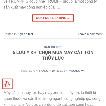
về TRUMPF GRoup nhé TRUMPF group là một công ty
sản xuất máy công nghiệp của […]
CONTINUE READING
→
Posted in
Bạn có biết
Leave a comment
BẠN CÓ BIẾT
6 LƯU Ý KHI CHỌN MUA MÁY CẮT TÔN
THỦY LỰC
POSTED ON
THÁNG 7 19, 2021
BY
PHUONG VY
19
Th7
Máy cắt tôn thủy lực hay may xén tôn thủy lực là thiết bị
quen thuộc và cần thiết trong ngành công nghiệp gia công
kim loại tấm. Nó được sử dụng để cắt, uốn cong hoặc