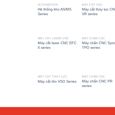
AUTOMATION
MÁY CẮT CNC
Add to
Add 
Hệ thống kho AS/MS
Máy cắt thủy lực C
wishlist
wishli
Series
VR series
MÁY CẮT LASER CNC
MÁY CHẤN CNC
Add to
Add 
Máy cắt laser CNC EFC
Máy chấn CNC Syn
wishlist
wishli
II series
TPO series
MẮT CẮT THỦY LỰC
MÁY CHẤN CNC
Add to
Add 
Máy chấn CNC PR
Máy cắt tôn VSO Series
wishlist
wishli
series