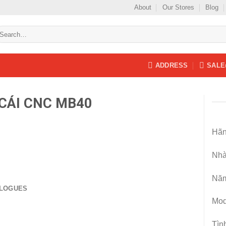
About
Our Stores
Blog
earch
r:
ADDRESS
SALE
CÁI CNC MB40
Hãn
Nhà
Add to
wishlist
Năm
ALOGUES
Mod
Tìn