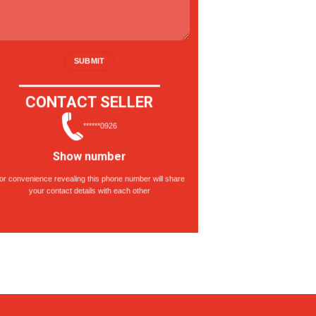
CONTACT SELLER
******0926
Show number
or convenience revealing this phone number will share
your contact details with each other