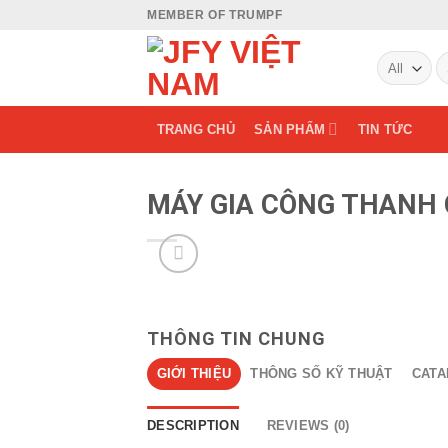
Skip
MEMBER OF TRUMPF
to
S
content
fo
TRANG CHỦ
SẢN PHẨM
TIN TỨC
MÁY GIA CÔNG THANH 
THÔNG TIN CHUNG
GIỚI THIỆU
THÔNG SỐ KỸ THUẬT
CAT
DESCRIPTION
REVIEWS (0)