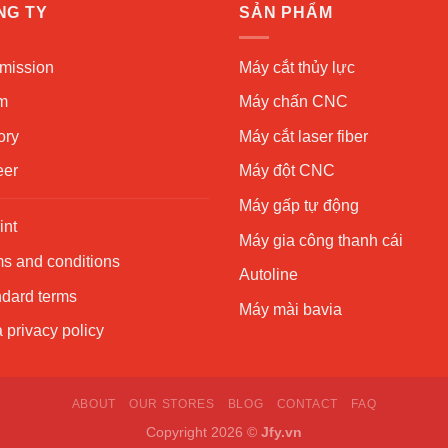
NG TY
SẢN PHẨM
mission
Máy cắt thủy lực
m
Máy chấn CNC
ory
Máy cắt laser fiber
eer
Máy đột CNC
Máy gấp tự động
int
Máy gia công thanh cái
s and conditions
Autoline
ndard terms
Máy mài bavia
 privacy policy
ABOUT
OUR STORES
BLOG
CONTACT
FAQ
Copyright 2026 ©
Jfy.vn