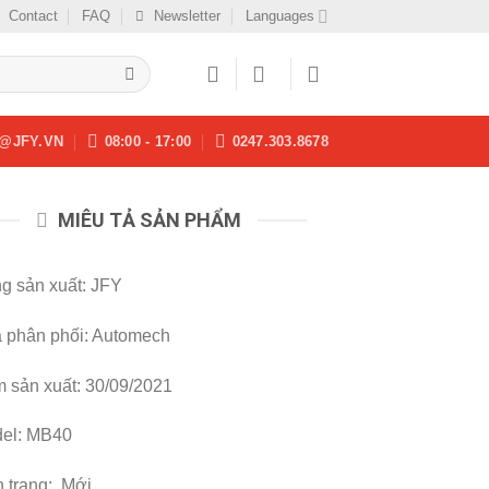
Contact
FAQ
Newsletter
Languages
@JFY.VN
08:00 - 17:00
0247.303.8678
MIÊU TẢ SẢN PHẨM
g sản xuất: JFY
 phân phối: Automech
 sản xuất: 30/09/2021
el: MB40
h trạng: Mới