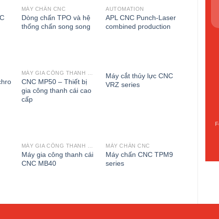
MÁY CHẤN CNC
AUTOMATION
to
Add to
Add to
NC
Dòng chấn TPO và hệ
APL CNC Punch-Laser
st
wishlist
wishlist
thống chấn song song
combined production
MÁY GIA CÔNG THANH CÁI
Máy cắt thủy lực CNC
to
Add to
Add to
chro
CNC MP50 – Thiết bị
VRZ series
st
wishlist
wishlist
gia công thanh cái cao
cấp
F
MÁY GIA CÔNG THANH CÁI
MÁY CHẤN CNC
to
Add to
Add to
Máy gia công thanh cái
Máy chấn CNC TPM9
st
wishlist
wishlist
CNC MB40
series