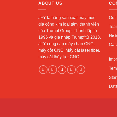
ABOUT US
CÔ
JFY là hãng sản xuất máy móc
Our 
gia công kim loại tấm, thành viên
Tea
của Trumpf Group. Thành lập từ
Hist
1996 và gia nhập Trumpf từ 2013.
JFY cung cấp máy chấn CNC,
Car
máy đột CNC, Máy cắt laser fiber,
máy cắt thủy lực CNC.
Impr
Term
Sta
Data