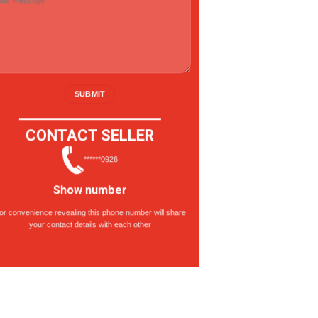
CONTACT SELLER
******0926
Show number
or convenience revealing this phone number will share
your contact details with each other