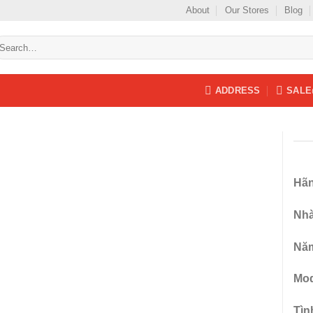
About
Our Stores
Blog
earch
r:
ADDRESS
SALE
Hãn
Nhà
Add to
wishlist
Năm
Mod
Tìn