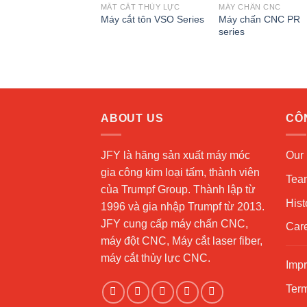
MẮT CẮT THỦY LỰC
MÁY CHẤN CNC
Add to
Add 
Máy chấn CNC PR
Máy cắt tôn VSO Series
wishlist
wishli
series
ABOUT US
CÔ
JFY là hãng sản xuất máy móc
Our 
gia công kim loại tấm, thành viên
Tea
của Trumpf Group. Thành lập từ
Hist
1996 và gia nhập Trumpf từ 2013.
JFY cung cấp máy chấn CNC,
Car
máy đột CNC, Máy cắt laser fiber,
máy cắt thủy lực CNC.
Impr
Term