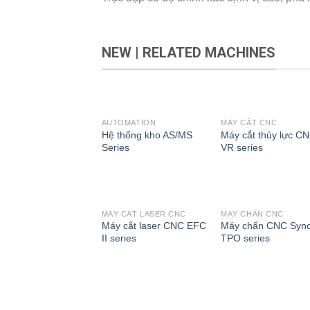
NEW | RELATED MACHINES
AUTOMATION
MÁY CẮT CNC
Add to
Add 
Hệ thống kho AS/MS
Máy cắt thủy lực C
wishlist
wishli
Series
VR series
MÁY CẮT LASER CNC
MÁY CHẤN CNC
Add to
Add 
Máy cắt laser CNC EFC
Máy chấn CNC Syn
wishlist
wishli
II series
TPO series