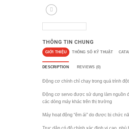
THÔNG TIN CHUNG
GIỚI THIỆU
THÔNG SỐ KỸ THUẬT
CAT
DESCRIPTION
REVIEWS (0)
Động cơ chính chỉ chạy trong quá trình đột
Động cơ servo được sử dụng làm nguồn độ
các dòng máy khác trên thị trường
Máy hoạt động “êm ái” do được bị chức nă
Trục dập có độ chính xác định vị cao, phù