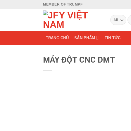
Skip
MEMBER OF TRUMPF
to
S
content
fo
TRANG CHỦ
SẢN PHẨM
TIN TỨC
MÁY ĐỘT CNC DMT