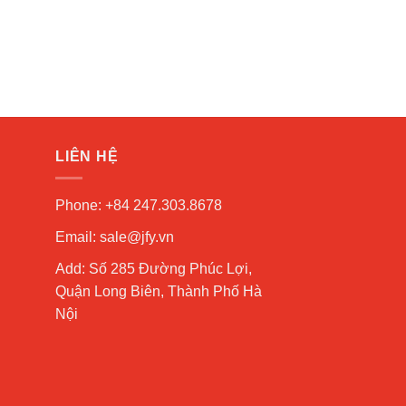
LIÊN HỆ
Phone: +84 247.303.8678
Email: sale@jfy.vn
Add: Số 285 Đường Phúc Lợi,
Quận Long Biên, Thành Phố Hà
Nội