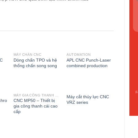
MÁY CHẤN CNC
AUTOMATION
to
Add to
Add to
NC
Dòng chấn TPO và hệ
APL CNC Punch-Laser
st
wishlist
wishlist
thống chấn song song
combined production
F
MÁY GIA CÔNG THANH CÁI
Máy cắt thủy lực CNC
to
Add to
Add to
chro
CNC MP50 – Thiết bị
VRZ series
st
wishlist
wishlist
gia công thanh cái cao
cấp